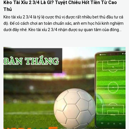
Kèo Tài Xỉu 2 3/4 Là Gì? Tuyệt Chiêu Hốt Tiền Từ Cao
Thủ
Kèo tài xỉu 2 3/4 là tỷ lệ cược thú vị được rất nhiều bet thủ đầu tư cá
độ. Để có cách chơi an toàn chuẩn xác, anh em học hỏi kinh nghiệm
dưới đây nhé. Kèo tài xỉu 2 3/4 nhận được sự quan tâm của đông
đảo dân cược bởi cách chơi…