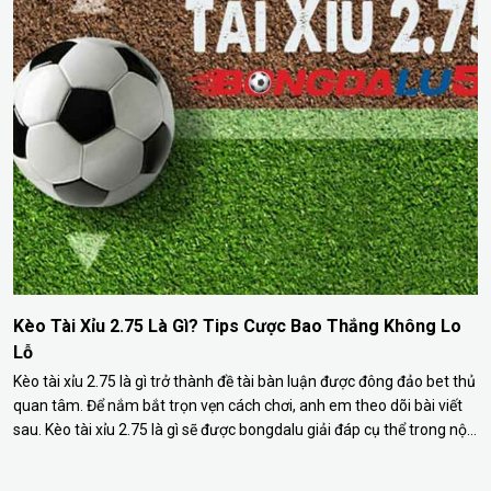
Kèo Tài Xỉu 2.75 Là Gì? Tips Cược Bao Thắng Không Lo
Lỗ
Kèo tài xỉu 2.75 là gì trở thành đề tài bàn luận được đông đảo bet thủ
quan tâm. Để nắm bắt trọn vẹn cách chơi, anh em theo dõi bài viết
sau. Kèo tài xỉu 2.75 là gì sẽ được bongdalu giải đáp cụ thể trong nội
dung chia sẻ ngày hôm nay. Đây…