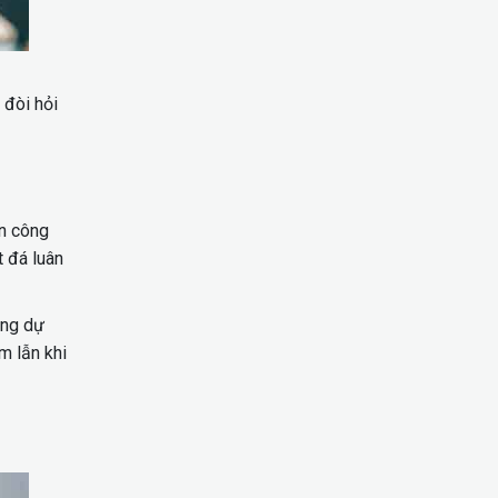
 đòi hỏi
ến công
t đá luân
ùng dự
m lẫn khi