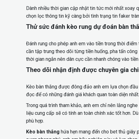
Dành nhiều thời gian cập nhật tin tức mới nhất xoay q
chọn lọc thông tin kỹ càng bởi tình trạng tin faker trà
Thử sức đánh kèo rung dự đoán bàn th
Đánh rung cho phép anh em vào tiền trong thời điểm 
cần tập trung theo dõi từng tiền huống, pha tấn công
thời gian ngắn nên dân cực cần nhanh chóng vào tiền
Theo dõi nhận định được chuyên gia chi
Kèo bàn thắng được đông đảo anh em lựa chọn đầu tư
đọc để có những đánh giá khách quan toàn diện nhất
Trong quá trình tham khảo, anh em chỉ nên lắng nghe 
liệu cung cấp sẽ có tính an toàn chính xác tốt hơn. D
phù hợp.
Kèo bàn thắng
hứa hẹn mang đến cho bet thủ giây phú