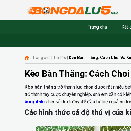
Trang chủ
Kết 
Trang chủ
|
Tin tức
|
Kèo Bàn Thắng: Cách Chơi Và Ki
Kèo Bàn Thắng: Cách Chơi
Kèo bàn thắng
trở thành lựa chọn được rất nhiều bet
trở thành tay cược chuyên nghiệp, anh em cần có kiế
bongdalu
chia sẻ dưới đây để đầu tư hiệu quả an to
Các hình thức cá độ thú vị của 