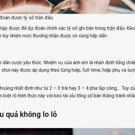
đoán được tỷ số trận đấu
 thập được để dự đoán chính xác tỷ số ghi bàn trong trận đấu. Kèo
iện tuy nhiên mức thưởng nhận được vô cùng hấp dẫn.
 dân cược yêu thức. Nhiệm vụ của anh em là nhận định tổng chi
 chơi này được áp dụng theo từng hiệp, full-time, hiệp phụ và lượ
hoảng nhất định như từ 2 – 3 trái hay 3 – 4 pha lập công,… Tuy c
iệt rõ hình thức này với kèo tài xỉu tổng số bàn thắng tránh nhầ
u quả không lo lỗ