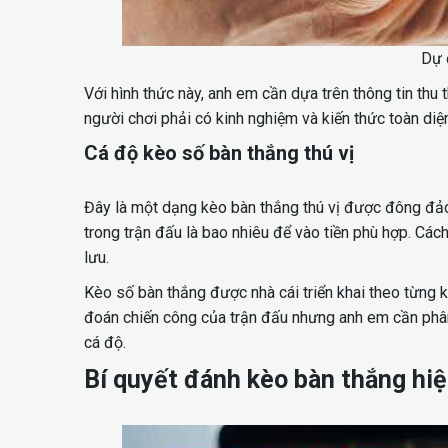
Dự 
Với hình thức này, anh em cần dựa trên thông tin thu
người chơi phải có kinh nghiệm và kiến thức toàn d
Cá độ kèo số bàn thắng thú vị
Đây là một dạng kèo bàn thắng thú vị được đông đảo
trong trận đấu là bao nhiêu để vào tiền phù hợp. Cách
lưu.
Kèo số bàn thắng được nhà cái triển khai theo từng k
đoán chiến công của trận đấu nhưng anh em cần phân b
cá độ.
Bí quyết đánh kèo bàn thắng hiệ