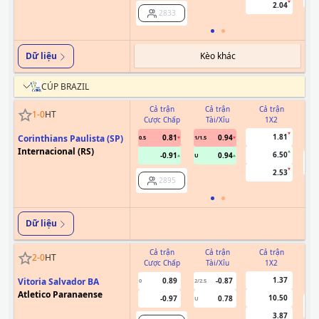
2.04
2833
Kèo khác
Dữ liệu
CÚP BRAZIL
Cả trận
Cả trận
Cả trận
1
-
0
HT
Cược Chấp
Tài/Xỉu
1X2
Cư
1.81
Corinthians Paulista (SP)
0.81
0.94
0.5
1/1.5
Internacional (RS)
6.50
-0.91
0.94
U
2.53
2895
Dữ liệu
Cả trận
Cả trận
Cả trận
2
-
0
HT
Cược Chấp
Tài/Xỉu
1X2
Cư
1.37
Vitoria Salvador BA
0.89
-0.87
0
2/2.5
Atletico Paranaense
10.50
-0.97
0.78
U
3.87