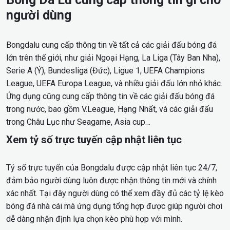
người dùng
Bongdalu cung cấp thông tin về tất cả các giải đấu bóng đá
lớn trên thế giới, như giải Ngoại Hạng, La Liga (Tây Ban Nha),
Serie A (Ý), Bundesliga (Đức), Ligue 1, UEFA Champions
League, UEFA Europa League, và nhiều giải đấu lớn nhỏ khác.
Ứng dụng cũng cung cấp thông tin về các giải đấu bóng đá
trong nước, bao gồm V.League, Hạng Nhất, và các giải đấu
trong Châu Lục như Seagame, Asia cup…
Xem tỷ số trực tuyến cập nhật liên tục
Tỷ số trực tuyến của Bongdalu được cập nhật liên tục 24/7,
đảm bảo người dùng luôn được nhận thông tin mới và chính
xác nhất. Tại đây người dùng có thể xem đầy đủ các tỷ lệ kèo
bóng đá nhà cái mà ứng dụng tổng hợp được giúp người chơi
dễ dàng nhận định lựa chọn kèo phù hợp với mình.