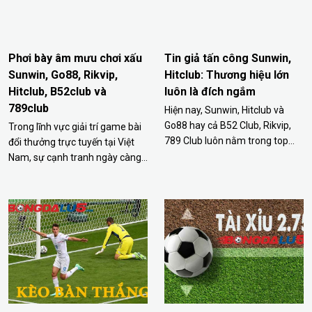
Phơi bày âm mưu chơi xấu
Tin giả tấn công Sunwin,
Sunwin, Go88, Rikvip,
Hitclub: Thương hiệu lớn
Hitclub, B52club và
luôn là đích ngắm
789club
Hiện nay, Sunwin, Hitclub và
Go88 hay cả B52 Club, Rikvip,
Trong lĩnh vực giải trí game bài
789 Club luôn nằm trong top
đổi thưởng trực tuyến tại Việt
đầu nhờ uy tín lâu năm, cộng
Nam, sự cạnh tranh ngày càng
đồng người chơi đông đảo và
khốc liệt. Tuy nhiên, thay vì cạnh
chất lượng dịch vụ vượt trội. Tuy
tranh lành mạnh bằng chất
nhiên, chính vì sức hút mạnh
lượng dịch vụ, một số brand lừa
mẽ này mà các thương hiệu lớn
đảo đã sử dụng chiêu trò chơi
thường xuyên trở thành mục
xấu bẩn thỉu: tung tin giả, bình
tiêu của các…
luận bịa đặt, video…