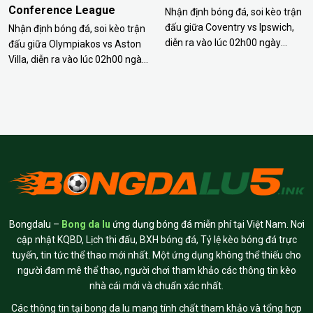
Conference League
Nhận định bóng đá, soi kèo trận
đấu giữa Coventry vs Ipswich,
Nhận định bóng đá, soi kèo trận
diễn ra vào lúc 02h00 ngày
đấu giữa Olympiakos vs Aston
01/05 – Vòng 45
Villa, diễn ra vào lúc 02h00 ngày
Championship. Dự đoán kết quả
10/05 – Lượt về bán kết Europa
Coventry vs Ipswich chuẩn từ
Conference League. Dự đoán
chuyên gia Bongdalu. Nhận định
kết quả Olympiakos vs Aston
trận đấu Coventry vs Ipswich
Villa chuẩn từ chuyên gia
Thất bại của Leeds ở trận đấu
Bongdalu. Nhận định trận đấu
sớm tại vòng 45 Championship
Olympiakos vs Aston Villa
đã…
Olympiakos là đội bóng đến từ…
Bongdalu –
Bong da lu
ứng dụng bóng đá miễn phí tại Việt Nam. Nơi
cập nhật KQBD, Lịch thi đấu, BXH bóng đá, Tỷ lệ kèo bóng đá trực
tuyến, tin tức thể thao mới nhất. Một ứng dụng không thể thiếu cho
người đam mê thể thao, người chơi tham khảo các thông tin kèo
nhà cái mới và chuẩn xác nhất.
Các thông tin tại bong da lu mang tính chất tham khảo và tổng hợp