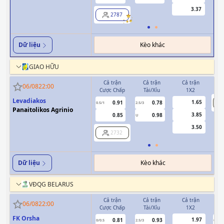
3.37
2787
Kèo khác
Dữ liệu
GIAO HỮU
Cả trận
Cả trận
Cả trận
06/08
22:00
Cược Chấp
Tài/Xỉu
1X2
Cư
Levadiakos
1.65
0.91
0.78
0.5/1
2.5/3
Panaitolikos Agrinio
3.85
0.85
0.98
U
3.50
2732
Kèo khác
Dữ liệu
VĐQG BELARUS
Cả trận
Cả trận
Cả trận
06/08
22:00
Cược Chấp
Tài/Xỉu
1X2
Cư
FK Orsha
1.97
0.81
0.93
0/0.5
2.5/3
0/0.5