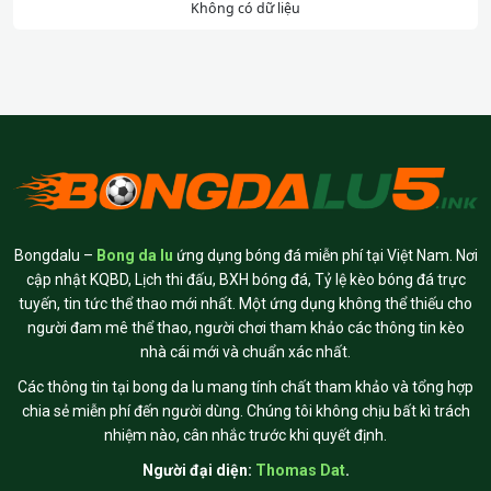
Không có dữ liệu
Bongdalu –
Bong da lu
ứng dụng bóng đá miễn phí tại Việt Nam. Nơi
cập nhật KQBD, Lịch thi đấu, BXH bóng đá, Tỷ lệ kèo bóng đá trực
tuyến, tin tức thể thao mới nhất. Một ứng dụng không thể thiếu cho
người đam mê thể thao, người chơi tham khảo các thông tin kèo
nhà cái mới và chuẩn xác nhất.
Các thông tin tại bong da lu mang tính chất tham khảo và tổng hợp
chia sẻ miễn phí đến người dùng. Chúng tôi không chịu bất kì trách
nhiệm nào, cân nhắc trước khi quyết định.
Người đại diện:
Thomas Dat
.