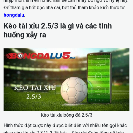
nhập môn, anh em chắc hẳn sẽ cảm thấy bỡ ngỡ với tỷ lệ này.
Để tham gia hốt bạc nhà cái, bet thủ tham khảo kiến thức từ
bongdalu
.
Kèo tài xỉu 2.5/3 là gì và các tình
huống xảy ra
Kèo tài xỉu bóng đá 2.5/3
Hình thức đặt cược này được biết đến với nhiều tên gọi khác
nhau như tài xỉu 2 3/4, 2.75 trái,… Kèo dự đoán tổng số bàn