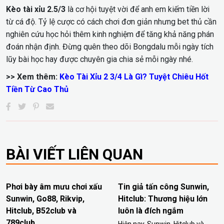
Kèo tài xỉu 2.5/3
là cơ hội tuyệt vời để anh em kiếm tiền lời
từ cá độ. Tỷ lệ cược có cách chơi đơn giản nhưng bet thủ cần
nghiên cứu học hỏi thêm kinh nghiệm để tăng khả năng phán
đoán nhận định. Đừng quên theo dõi Bongdalu mỗi ngày tích
lũy bài học hay được chuyên gia chia sẻ mỗi ngày nhé.
>> Xem thêm:
Kèo Tài Xỉu 2 3/4 Là Gì? Tuyệt Chiêu Hốt
Tiền Từ Cao Thủ
BÀI VIẾT LIÊN QUAN
Phơi bày âm mưu chơi xấu
Tin giả tấn công Sunwin,
Sunwin, Go88, Rikvip,
Hitclub: Thương hiệu lớn
Hitclub, B52club và
luôn là đích ngắm
789club