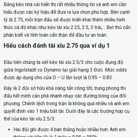
Bảng kèo nhà cái hiển thị rất nhiều thông tin và anh em cần
hiểu được các ký hiệu để đưa ra lựa chọn phù hợp. Bên cạnh
tỷ lệ 2.75, mỗi trận đấu sẽ được triển khai thêm nhiều hình
thức cá độ khác như kèo tài xỉu 2.25, 2.5, 3 trái,… Bet thủ cẩn
phân biết và tính toán cẩn thận để đầu tư an toàn:
Hiểu cách đánh tài xỉu 2.75 qua ví dụ 1
Đầu tiên chúng ta xét kèo tài xỉu 2.5/3 cho cuộc đụng độ
giữa Ingolstadt vs Dynamo tại giải hạng 3 Đức. Mức odds
được áp dụng cho cửa O – U lần lượt là 0.95 – 0.83.
Đây là 2 đội sở hữu khả năng tấn công tốt, trung phong thi
đấu hết mình cản phá nhanh nhạy các đường bóng của đối
phương. Chênh lệch trong trận là không quá nhiều và anh em
quyết định vào 1 triệu bắt tài. Dưới đây là các trường hợp cụ
thể của kèo tài xỉu 2.5/3:
Hai đội ghi được 4 bàn thắng hoặc nhiều hơn: Anh em