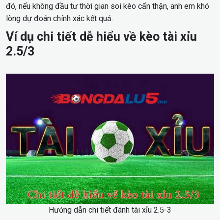
đó, nếu không đầu tư thời gian soi kèo cẩn thận, anh em khó
lòng dự đoán chính xác kết quả.
Ví dụ chi tiết dễ hiểu về kèo tài xỉu
2.5/3
Hướng dẫn chi tiết đánh tài xỉu 2.5-3