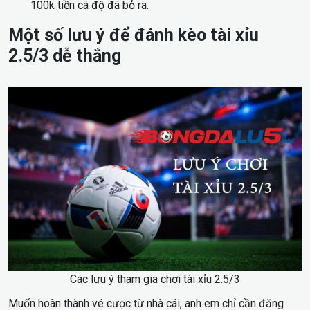
100k tiền cá độ đã bỏ ra.
Một số lưu ý để đánh kèo tài xỉu
2.5/3 dễ thắng
Các lưu ý tham gia chơi tài xỉu 2.5/3
Muốn hoàn thành vé cược từ nhà cái, anh em chỉ cần đăng