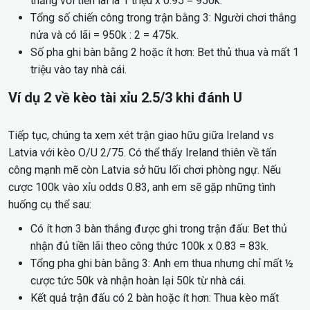
thắng với tiền lãi là 1 triệu x 0.95 = 950k.
Tổng số chiến công trong trận bằng 3: Người chơi thắng
nửa và có lãi = 950k : 2 = 475k.
Số pha ghi bàn bằng 2 hoặc ít hơn: Bet thủ thua và mất 1
triệu vào tay nhà cái.
Ví dụ 2 về kèo tài xỉu 2.5/3 khi đánh U
Tiếp tục, chúng ta xem xét trận giao hữu giữa Ireland vs
Latvia với kèo O/U 2/75. Có thể thấy Ireland thiên về tấn
công mạnh mẽ còn Latvia sở hữu lối chơi phòng ngự. Nếu
cược 100k vào xỉu odds 0.83, anh em sẽ gặp những tình
huống cụ thể sau:
Có ít hơn 3 bàn thắng được ghi trong trận đấu: Bet thủ
nhận đủ tiền lãi theo công thức 100k x 0.83 = 83k.
Tổng pha ghi bàn bằng 3: Anh em thua nhưng chỉ mất ½
cược tức 50k và nhận hoàn lại 50k từ nhà cái.
Kết quả trận đấu có 2 bàn hoặc ít hơn: Thua kèo mất