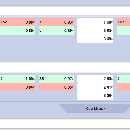
0.98
0.93
1.68
0.5/1
3
0/0.5
0.86
0.89
3.95
U
3.68
1.00
0.97
2.60
0
2.5
0
0.84
0.85
2.41
U
3.09
Kèo khác