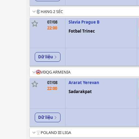
HẠNG 2 SÉC
07/08
Slavia Prague B
22:00
Fotbal Trinec
Dữ liệu
VĐQG ARMENIA
07/08
Ararat Yerevan
22:00
Sadarakpat
Dữ liệu
POLAND III LIGA