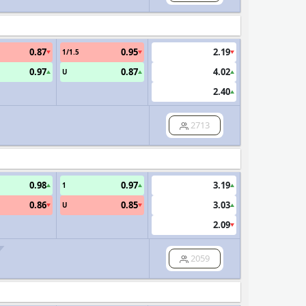
0.87
0.95
2.19
1/1.5
0.97
0.87
4.02
U
2.40
2713
0.98
0.97
3.19
1
0.86
0.85
3.03
U
2.09
2059