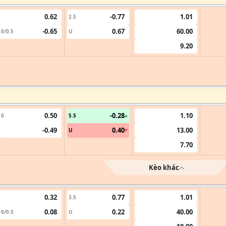
0.62
-0.77
1.01
2.5
-0.65
0.67
60.00
0/0.5
U
9.20
0.50
-0.28
1.10
0
5.5
-0.49
0.40
13.00
U
7.70
Kèo khác
0.32
0.77
1.01
3.5
0.08
0.22
40.00
0/0.5
U