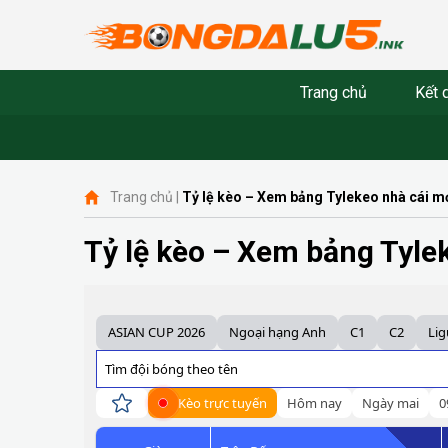
Trang chủ
Kết 
Trang chủ
|
Tỷ lệ kèo – Xem bảng Tylekeo nhà cái m
Tỷ lệ kèo – Xem bảng Tyle
ASIAN CUP 2026
Ngoại hạng Anh
C1
C2
Lig
Kèo trực tuyến
Hôm nay
Ngày mai
0