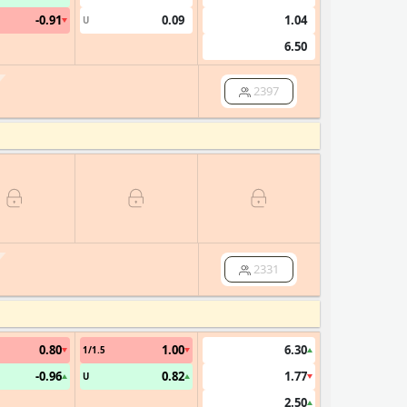
-0.91
0.09
1.04
U
6.50
2397
2331
0.80
1.00
6.30
1/1.5
-0.96
0.82
1.77
U
2.50