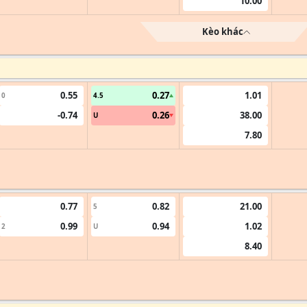
10.00
Kèo khác
0.55
0.27
1.01
0
4.5
-0.74
0.26
38.00
U
7.80
0.77
0.82
21.00
5
0.99
0.94
1.02
2
U
8.40