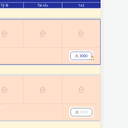
Tỷ lệ
Tài xỉu
1x2
3000
2605