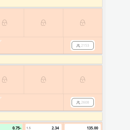
2153
2608
0.75
2.34
135.00
1.5