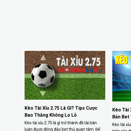
mẽ này mà
brand lừa đảo đã sử dụng chiêu trò chơi xấu
xuyên trở
bẩn thỉu: tung tin giả, bình luận bịa đặt,
video…
Kèo Tài Xỉu 2.75 Là Gì? Tips Cược
Kèo Tài 
Bao Thắng Không Lo Lỗ
Bản Bet 
Kèo tài xỉu 2.75 là gì trở thành đề tài bàn
Kèo tài xỉ
luận được đông đảo bet thủ quan tâm. Để
trên các 