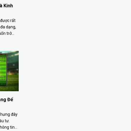
à Kinh
 được rất
i đa dạng,
uốn trở
nh em cần
èo. Cùng
bongdalu
àng Để
 nhưng đây
ầu tư.
hông tin