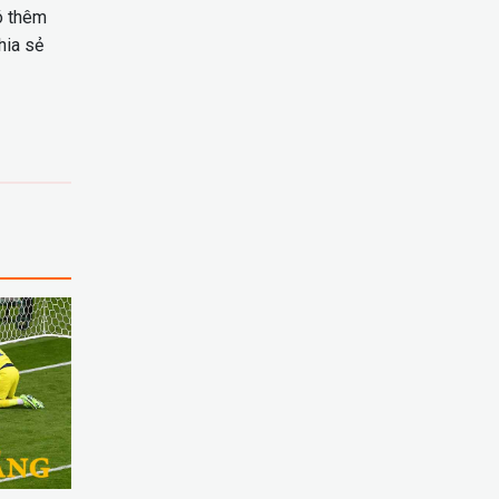
ó thêm
hia sẻ