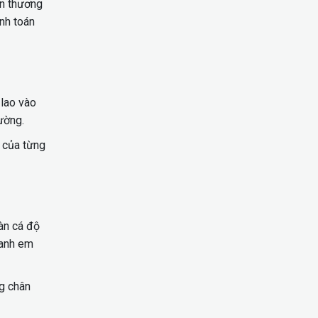
ấn thương
nh toán
 lao vào
ường.
 của từng
sàn cá độ
 anh em
ng chân