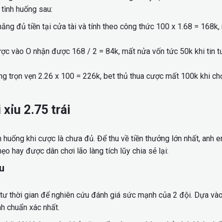
 tình huống sau:
ắng đủ tiền tại cửa tài và tính theo công thức 100 x 1.68 = 168k,
 cược vào O nhận được 168 / 2 = 84k, mất nửa vốn tức 50k khi tin 
ởng trọn vẹn 2.26 x 100 = 226k, bet thủ thua cược mất 100k khi ch
xỉu 2.75 trái
h huống khi cược là chưa đủ. Để thu về tiền thưởng lớn nhất, anh 
o hay được dân chơi lão làng tích lũy chia sẻ lại:
u
 tư thời gian để nghiên cứu đánh giá sức mạnh của 2 đội. Dựa vào
h chuẩn xác nhất.