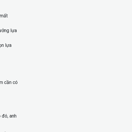
 mất
tưởng lựa
ọn lựa
em cần có
 đó, anh