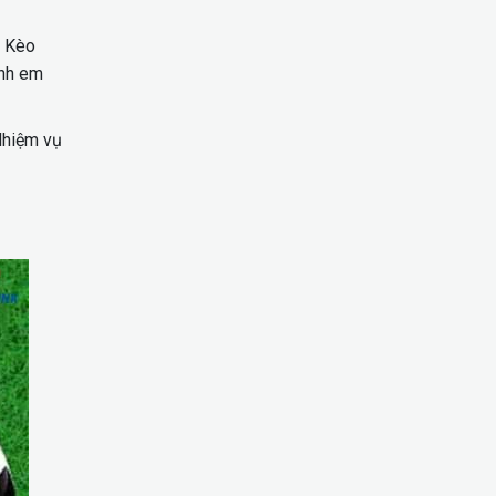
. Kèo
anh em
 Nhiệm vụ