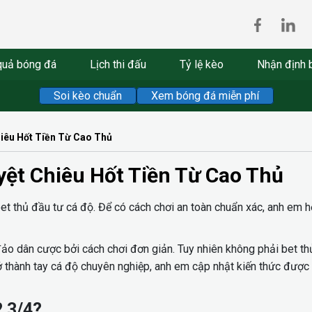
×
quả bóng đá
Lịch thi đấu
Tỷ lệ kèo
Nhận định 
Soi kèo chuẩn
Xem bóng đá miễn phí
Chiêu Hốt Tiền Từ Cao Thủ
uyệt Chiêu Hốt Tiền Từ Cao Thủ
 bet thủ đầu tư cá độ. Để có cách chơi an toàn chuẩn xác, anh em h
ảo dân cược bởi cách chơi đơn giản. Tuy nhiên không phải bet th
rở thành tay cá độ chuyên nghiệp, anh em cập nhật kiến thức được
2 3/4?