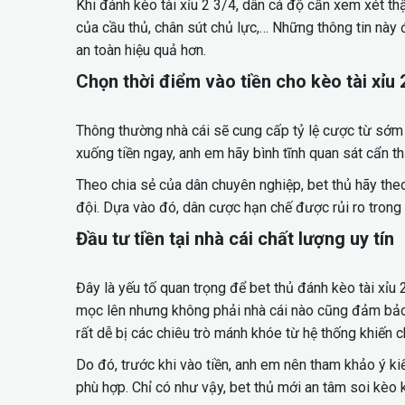
Khi đánh kèo tài xỉu 2 3/4, dân cá độ cần xem xét thậ
của cầu thủ, chân sút chủ lực,… Những thông tin này
an toàn hiệu quả hơn.
Chọn thời điểm vào tiền cho kèo tài xỉu 
Thông thường nhà cái sẽ cung cấp tỷ lệ cược từ sớm đ
xuống tiền ngay, anh em hãy bình tĩnh quan sát cẩn t
Theo chia sẻ của dân chuyên nghiệp, bet thủ hãy the
đội. Dựa vào đó, dân cược hạn chế được rủi ro trong 
Đầu tư tiền tại nhà cái chất lượng uy tín
Đây là yếu tố quan trọng để bet thủ đánh kèo tài xỉu 
mọc lên nhưng không phải nhà cái nào cũng đảm bảo c
rất dễ bị các chiêu trò mánh khóe từ hệ thống khiến 
Do đó, trước khi vào tiền, anh em nên tham khảo ý k
phù hợp. Chỉ có như vậy, bet thủ mới an tâm soi kèo k