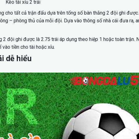
Kèo tài xỉu 2 trái
ụng cho tất cả trận đấu dựa trên tổng số bàn thắng 2 đội ghi được
 công – phòng thủ của mỗi đội. Dựa vào thông số nhà cái đưa ra, 
g 2 đội ghi được là 2.75 trái áp dụng theo hiệp 1 hoặc toàn trận.
 vào tiền cho tài hoặc xỉu.
ái dễ hiểu