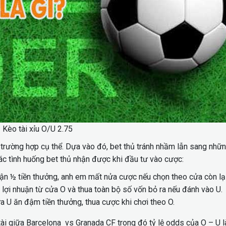
Kèo tài xỉu O/U 2.75
trường hợp cụ thể. Dựa vào đó, bet thủ tránh nhầm lẫn sang những
 các tình huống bet thủ nhận được khi đầu tư vào cược:
ận ½ tiền thưởng, anh em mất nửa cược nếu chọn theo cửa còn lại
 lợi nhuận từ cửa O và thua toàn bộ số vốn bỏ ra nếu đánh vào U.
ửa U ăn đậm tiền thưởng, thua cược khi chơi theo O.
 tài giữa Barcelona vs Granada CF trong đó tỷ lệ odds của O – U l