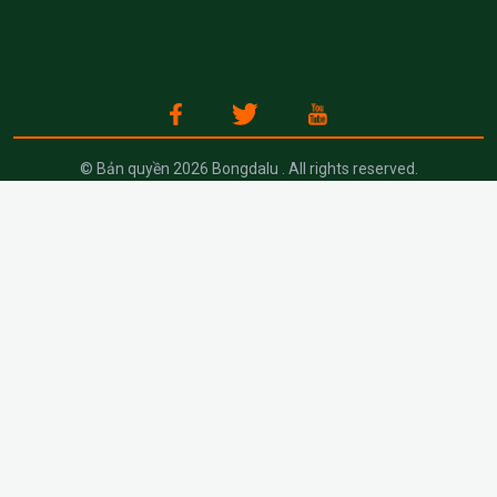
© Bản quyền 2026 Bongdalu . All rights reserved.