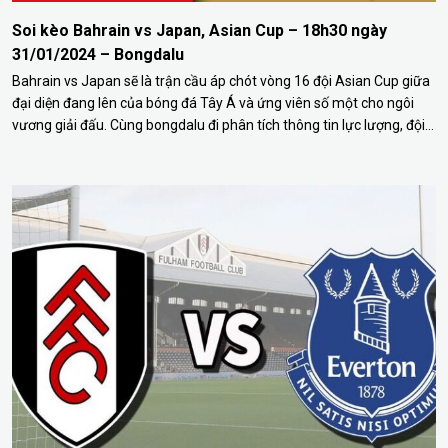
Soi kèo Bahrain vs Japan, Asian Cup – 18h30 ngày
31/01/2024 – Bongdalu
Bahrain vs Japan sẽ là trận cầu áp chót vòng 16 đội Asian Cup giữa
đại diện đang lên của bóng đá Tây Á và ứng viên số một cho ngôi
vương giải đấu. Cùng bongdalu đi phân tích thông tin lực lượng, đội
hình dự kiến, soi kèo nhà cái, dự đoán tỉ số….