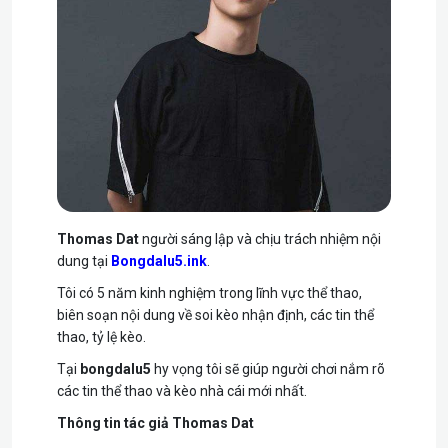
Thomas Dat
người sáng lập và chịu trách nhiệm nội
dung tại
Bongdalu5.ink
.
Tôi có 5 năm kinh nghiệm trong lĩnh vực thể thao,
biên soạn nội dung về soi kèo nhận định, các tin thể
thao, tỷ lệ kèo.
Tại
bongdalu5
hy vọng tôi sẽ giúp người chơi nắm rõ
các tin thể thao và kèo nhà cái mới nhất.
Thông tin tác giả Thomas Dat