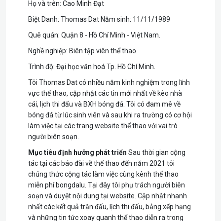
Họ và trên: Cao Minh Đạt
Biệt Danh: Thomas Dat Năm sinh: 11/11/1989
Quê quán: Quận 8 - Hồ Chí Minh - Việt Nam.
Nghề nghiệp: Biên tập viên thể thao.
Trình độ: Đại học văn hoá Tp. Hồ Chí Minh.
Tôi Thomas Dat có nhiều năm kinh nghiệm trong lĩnh
vực thể thao, cập nhật các tin mới nhất về kèo nhà
cái, lịch thi đấu và BXH bóng đá. Tôi có đam mê về
bóng đá từ lúc sinh viên và sau khi ra trường có cơ hội
làm việc tại các trang website thể thao với vai trò
người biên soạn.
Mục tiêu định hưởng phát triển
Sau thời gian cộng
tác tại các báo đài về thể thao đến năm 2021 tôi
chúng thức cộng tác làm việc cùng kênh thể thao
miễn phí bongdalu. Tại đây tôi phụ trách người biên
soạn và duyệt nội dung tại website. Cập nhật nhanh
nhất các kết quả trận đấu, lịch thi đấu, bảng xếp hạng
và những tin tức xoay quanh thể thao diễn ra trong