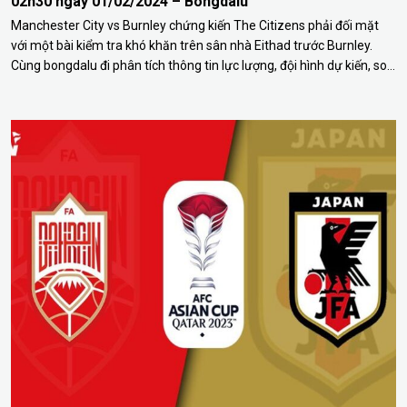
02h30 ngày 01/02/2024 – Bongdalu
Manchester City vs Burnley chứng kiến The Citizens phải đối mặt
với một bài kiểm tra khó khăn trên sân nhà Eithad trước Burnley.
Cùng bongdalu đi phân tích thông tin lực lượng, đội hình dự kiến, soi
kèo nhà cái, dự đoán tỉ số. Phân tích phong độ và lịch sử đối đầu
Manchester…