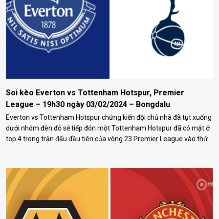
Soi kèo Everton vs Tottenham Hotspur, Premier
League – 19h30 ngày 03/02/2024 – Bongdalu
Everton vs Tottenham Hotspur chứng kiến đội chủ nhà đã tụt xuống
dưới nhóm đèn đỏ sẽ tiếp đón một Tottenham Hotspur đã có mặt ở
top 4 trong trận đấu đầu tiên của vòng 23 Premier League vào thứ
Bảy tới tại Goodison Park. Cùng bongdalu đi phân tích thông tin lực
lượng, đội…