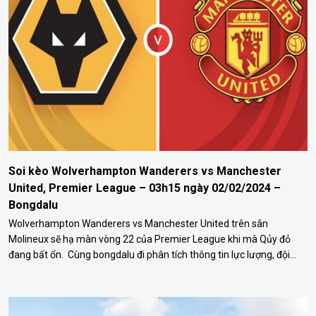
Soi kèo Wolverhampton Wanderers vs Manchester
United, Premier League – 03h15 ngày 02/02/2024 –
Bongdalu
Wolverhampton Wanderers vs Manchester United trên sân
Molineux sẽ hạ màn vòng 22 của Premier League khi mà Qủy đỏ
đang bất ổn. Cùng bongdalu đi phân tích thông tin lực lượng, đội
hình dự kiến, soi kèo nhà cái, dự đoán tỉ số. Phân tích phong độ và
lịch sử đối đầu Wolverhampton Wanderers vs Manchester…