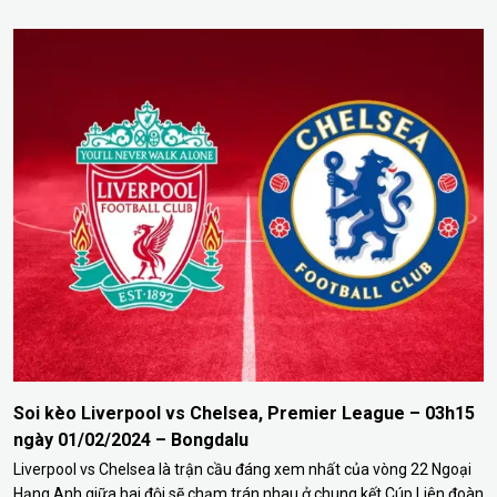
Soi kèo Liverpool vs Chelsea, Premier League – 03h15
ngày 01/02/2024 – Bongdalu
Liverpool vs Chelsea là trận cầu đáng xem nhất của vòng 22 Ngoại
Hạng Anh giữa hai đội sẽ chạm trán nhau ở chung kết Cúp Liên đoàn