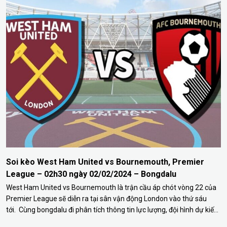
Soi kèo West Ham United vs Bournemouth, Premier
League – 02h30 ngày 02/02/2024 – Bongdalu
West Ham United vs Bournemouth là trận cầu áp chót vòng 22 của
Premier League sẽ diễn ra tại sân vận động London vào thứ sáu
tới. Cùng bongdalu đi phân tích thông tin lực lượng, đội hình dự kiến,
soi kèo nhà cái, dự đoán tỉ số. Phân tích phong độ và lịch sử đối…