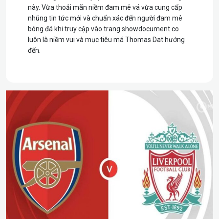
này. Vừa thoải mãn niềm đam mê vá vừa cung cấp
nhũng tin tức mới và chuẩn xác đến người đam mê
bóng đá khi truy cập vào trang showdocument.co
luôn là niềm vui và mục tiêu má Thomas Dat hướng
đến.