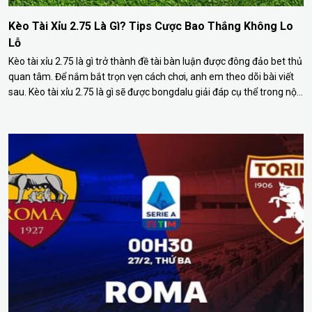
Kèo Tài Xỉu 2.75 Là Gì? Tips Cược Bao Thắng Không Lo
Lỗ
Kèo tài xỉu 2.75 là gì trở thành đề tài bàn luận được đông đảo bet thủ
quan tâm. Để nắm bắt trọn vẹn cách chơi, anh em theo dõi bài viết
sau. Kèo tài xỉu 2.75 là gì sẽ được bongdalu giải đáp cụ thể trong nội
dung chia sẻ ngày hôm nay. Đây…