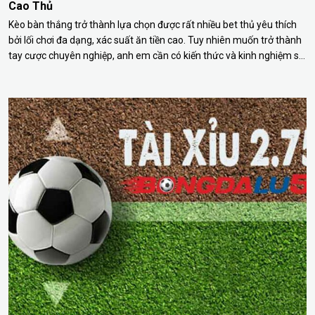
Cao Thủ
Kèo bàn thắng trở thành lựa chọn được rất nhiều bet thủ yêu thích
bởi lối chơi đa dạng, xác suất ăn tiền cao. Tuy nhiên muốn trở thành
tay cược chuyên nghiệp, anh em cần có kiến thức và kinh nghiệm soi
kèo. Cùng bỏ túi một vài kinh nghiệm được bongdalu chia sẻ…