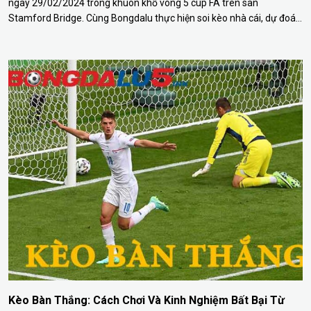
ngày 29/02/2024 trong khuôn khổ vòng 5 cúp FA trên sân
Stamford Bridge. Cùng Bongdalu thực hiện soi kèo nhà cái, dự đoán
tỉ số chính xác qua bài viết sau. Phân tích phong độ và lịch sử đối
đầu Chelsea…
Kèo Bàn Thắng: Cách Chơi Và Kinh Nghiệm Bất Bại Từ