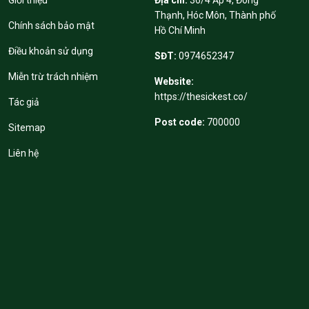
Giới thiệu
Địa chỉ:
36/4 Ấp 4, Đông
Thạnh, Hóc Môn, Thành phố
Chính sách bảo mật
Hồ Chí Minh
Điều khoản sử dụng
SĐT:
0974652347
Miễn trừ trách nhiệm
Website:
https://thesickest.co/
Tác giả
Post code:
700000
Sitemap
Liên hệ