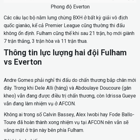
Phong độ Everton
Các câu lạc bộ nằm lưng chừng BXH ở bất kỳ giải vô địch
quốc gianào, kể cả Premier League cũng thường thi đấu
không ổn định. Fulham cũng thế khi sau 21 trận, họ mới giành
7 trận thắng, 3 trận hòa và 11 trận thua.
Thông tin lực lượng hai đội Fulham
vs Everton
Andre Gomes phải nghỉ thi đấu do chấn thương bắp chân mới
đây. Trong khi Dele Alli (háng) và Abdoulaye Doucoure (gân
kheo) vẫn đang được điều trị chấn thương, còn Idrissa Gueye
vẫn đang làm nhiệm vụ ở AFCON.
Không ai trong số Calvin Bassey, Alex Iwobi hay Fode Ballo-
Toure đã hoàn thành xong nhiệm vụ tại AFCON nên vẫn sẽ
vắng mặt ở trận này bên phía Fulham.