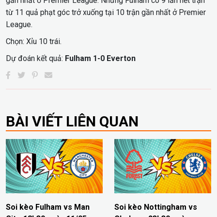
gần nhất ở Premier League. Nhưng Fulham có 9 lần hết trận
từ 11 quả phạt góc trở xuống tại 10 trận gần nhất ở Premier
League.
Chọn: Xỉu 10 trái.
Dự đoán kết quả:
Fulham 1-0 Everton
BÀI VIẾT LIÊN QUAN
Soi kèo Fulham vs Man
Soi kèo Nottingham vs