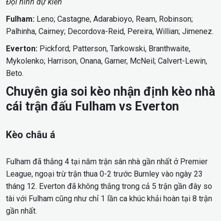
Đội hình dự kiến
Fulham:
Leno; Castagne, Adarabioyo, Ream, Robinson;
Palhinha, Cairney; Decordova-Reid, Pereira, Willian; Jimenez.
Everton:
Pickford; Patterson, Tarkowski, Branthwaite,
Mykolenko; Harrison, Onana, Garner, McNeil; Calvert-Lewin,
Beto.
Chuyên gia soi kèo nhận định kèo nhà
cái trận đấu Fulham vs Everton
Kèo châu á
Fulham đã thắng 4 tại năm trận sân nhà gần nhất ở Premier
League, ngoại trừ trận thua 0-2 trước Burnley vào ngày 23
tháng 12. Everton đã không thắng trong cả 5 trận gần đây so
tài với Fulham cũng như chỉ 1 lần ca khúc khải hoàn tại 8 trận
gần nhất.