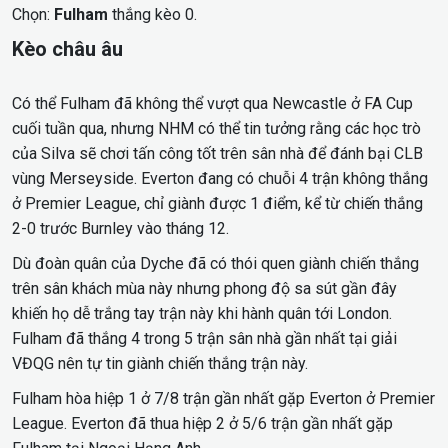
Chọn:
Fulham
thắng kèo 0.
Kèo châu âu
Có thể Fulham đã không thể vượt qua Newcastle ở FA Cup
cuối tuần qua, nhưng NHM có thể tin tưởng rằng các học trò
của Silva sẽ chơi tấn công tốt trên sân nhà để đánh bại CLB
vùng Merseyside. Everton đang có chuỗi 4 trận không thắng
ở Premier League, chỉ giành được 1 điểm, kể từ chiến thắng
2-0 trước Burnley vào tháng 12.
Dù đoàn quân của Dyche đã có thói quen giành chiến thắng
trên sân khách mùa này nhưng phong độ sa sút gần đây
khiến họ dễ trắng tay trận này khi hành quân tới London.
Fulham đã thắng 4 trong 5 trận sân nhà gần nhất tại giải
VĐQG nên tự tin giành chiến thắng trận này.
Fulham hòa hiệp 1 ở 7/8 trận gần nhất gặp Everton ở Premier
League. Everton đã thua hiệp 2 ở 5/6 trận gần nhất gặp