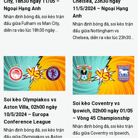
City, 18h30 ngày 11/05 –
Chelsea, 23h30 ngày
Ngoại Hạng Anh
11/5/2024 – Ngoại Hạng
Anh
Nhận định bóng đá, soi kèo trận
đấu giữa Fulham vs Man City,
Nhận định bóng đá, soi kèo trận
diễn ra vào lúc 18h30 ngày
đấu giữa Nottingham vs
11/05 – Ngoại Hạng Anh. Dự
Chelsea, diễn ra vào lúc 23h30
đoán kết quả Fulham vs Man
ngày 11/5/2024 – Ngoại Hạng
City chuẩn từ chuyên gia
Anh. Dự đoán kết quả
Bongdalu. Nhận định trận đấu
Nottingham vs Chelsea chuẩn
Fulham vs Man City Fulham đã
từ chuyên gia Bongdalu. Nhận
không còn bất kỳ mục tiêu nào
định trận đấu Nottingham vs
ở…
Chelsea Với việc đánh bại
Sheffield United, Nottingham đã
giành được 3 điểm trọn…
Soi kèo Olympiakos vs
Soi kèo Coventry vs
Aston Villa, 02h00 ngày
Ipswich, 02h00 ngày 01/05
10/5/2024 – Europa
– Vòng 45 Championship
Conference League
Nhận định bóng đá, soi kèo trận
Nhận định bóng đá, soi kèo trận
đấu giữa Coventry vs Ipswich,
đấu giữa Olympiakos vs Aston