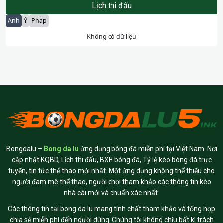
Lịch thi đấu
Real Betis vs Sevilla Chiến
Barcelona vs Valencia Cơ hội
thắng 2-1 ngay trên sân của
vô địch La Liga mùa này của
Anh
Ý
Pháp
Valencia ở…
Barca đã tan…
Không có dữ liệu
Bongdalu –
Bong da lu
ứng dụng bóng đá miễn phí tại Việt Nam. Nơi
cập nhật KQBD, Lịch thi đấu, BXH bóng đá, Tỷ lệ kèo bóng đá trực
tuyến, tin tức thể thao mới nhất. Một ứng dụng không thể thiếu cho
người đam mê thể thao, người chơi tham khảo các thông tin kèo
nhà cái mới và chuẩn xác nhất.
Các thông tin tại bong da lu mang tính chất tham khảo và tổng hợp
chia sẻ miễn phí đến người dùng. Chúng tôi không chịu bất kì trách