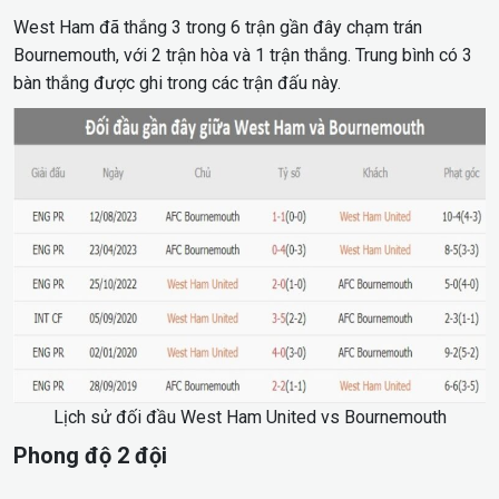
West Ham đã thắng 3 trong 6 trận gần đây chạm trán
Bournemouth, với 2 trận hòa và 1 trận thắng. Trung bình có 3
bàn thắng được ghi trong các trận đấu này.
Lịch sử đối đầu West Ham United vs Bournemouth
Phong độ 2 đội