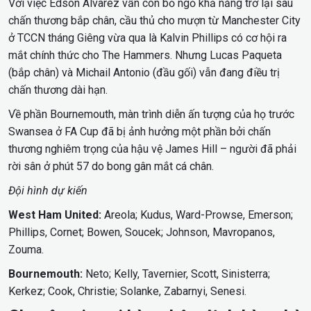
Với việc Edson Alvarez vẫn còn bỏ ngỏ khả năng trở lại sau
chấn thương bắp chân, cầu thủ cho mượn từ Manchester City
ở TCCN tháng Giêng vừa qua là Kalvin Phillips có cơ hội ra
mắt chính thức cho The Hammers. Nhưng Lucas Paqueta
(bắp chân) và Michail Antonio (đầu gối) vẫn đang điều trị
chấn thương dài hạn.
Về phần Bournemouth, màn trình diễn ấn tượng của họ trước
Swansea ở FA Cup đã bị ảnh hưởng một phần bởi chấn
thương nghiêm trọng của hậu vệ James Hill – người đã phải
rời sân ở phút 57 do bong gân mắt cá chân.
Đội hình dự kiến
West Ham United:
Areola; Kudus, Ward-Prowse, Emerson;
Phillips, Cornet; Bowen, Soucek; Johnson, Mavropanos,
Zouma.
Bournemouth:
Neto; Kelly, Tavernier, Scott, Sinisterra;
Kerkez; Cook, Christie; Solanke, Zabarnyi, Senesi.