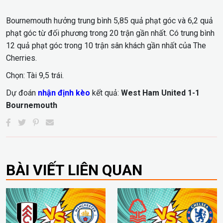
Bournemouth hưởng trung bình 5,85 quả phạt góc và 6,2 quả
phạt góc từ đối phương trong 20 trận gần nhất. Có trung bình
12 quả phạt góc trong 10 trận sân khách gần nhất của The
Cherries.
Chọn: Tài 9,5 trái.
Dự đoán
nhận định kèo
kết quả:
West Ham United 1-1
Bournemouth
BÀI VIẾT LIÊN QUAN