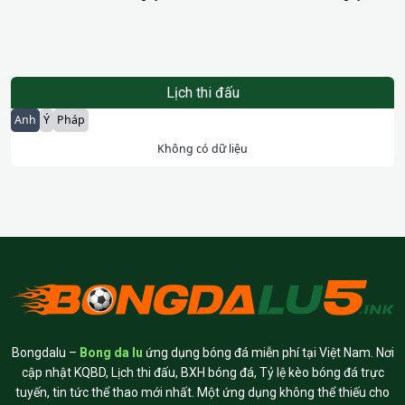
29/04 – Vòng 33 La Liga. Dự
30/04 – Vòng 33 La Liga. Dự
đoán kết quả Real Betis vs
đoán kết quả Barcelona vs
Sevilla chuẩn từ chuyên gia
Valencia chuẩn từ chuyên gia
Bongdalu. Nhận định trận đấu
Bongdalu. Nhận định trận đấu
Lịch thi đấu
Real Betis vs Sevilla Chiến
Barcelona vs Valencia Cơ hội
thắng 2-1 ngay trên sân của
vô địch La Liga mùa này của
Anh
Ý
Pháp
Valencia ở…
Barca đã tan…
Không có dữ liệu
Bongdalu –
Bong da lu
ứng dụng bóng đá miễn phí tại Việt Nam. Nơi
cập nhật KQBD, Lịch thi đấu, BXH bóng đá, Tỷ lệ kèo bóng đá trực
tuyến, tin tức thể thao mới nhất. Một ứng dụng không thể thiếu cho