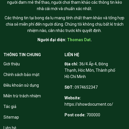
người đam mê thể thao, người chơi tham khảo các thông tin kèo
nhà cái mới và chuẩn xác nhất.
Các thông tin tại bong da lu mang tính chất tham khảo và tổng hợp
chia sẻ miễn phí đến người dùng. Chúng tôi không chịu bất kì trách
nhiệm nào, cân nhắc trước khi quyết định.
Người đại diện:
Thomas Dat
.
THÔNG TIN CHUNG
LIÊN HỆ
Giới thiệu
Địa chỉ:
36/4 Ấp 4, Đông
Thạnh, Hóc Môn, Thành phố
Chính sách bảo mật
Hồ Chí Minh
Điều khoản sử dụng
SĐT:
0974652347
Miễn trừ trách nhiệm
Website:
https://showdocument.co/
Tác giả
Post code:
700000
Sitemap
Liên hệ