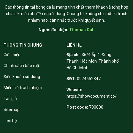
Các thông tin tại bong da lu mang tính chất tham khảo và tổng hợp
chia sẻ miễn phí đến người dùng. Chúng tôi không chịu bất kì trách
nhiệm nào, cân nhắc trước khi quyết định.
Người đại diện:
Thomas Dat
.
THÔNG TIN CHUNG
LIÊN HỆ
Giới thiệu
Địa chỉ:
36/4 Ấp 4, Đông
Thạnh, Hóc Môn, Thành phố
Chính sách bảo mật
Hồ Chí Minh
Điều khoản sử dụng
SĐT:
0974652347
Miễn trừ trách nhiệm
Website:
https://showdocument.co/
Tác giả
Post code:
700000
Sitemap
Liên hệ