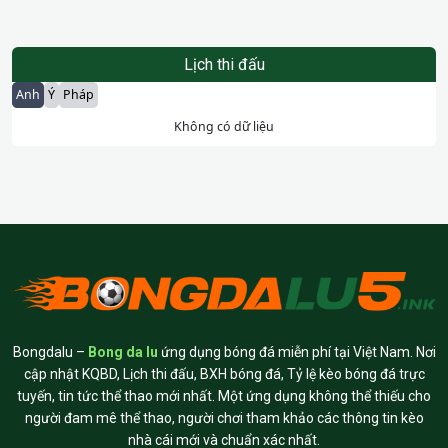
quá quen thuộc với tay cược lão
cần có kiến thức am hiểu cơ bản
làng dày dặn kinh nghiệm. Tuy…
để đầu tư an toàn. Cùng
Lịch thi đấu
Bongdalu cập nhật các thông
tin…
Anh
Ý
Pháp
Không có dữ liệu
Bongdalu –
Bong da lu
ứng dụng bóng đá miễn phí tại Việt Nam. Nơi
cập nhật KQBD, Lịch thi đấu, BXH bóng đá, Tỷ lệ kèo bóng đá trực
tuyến, tin tức thể thao mới nhất. Một ứng dụng không thể thiếu cho
người đam mê thể thao, người chơi tham khảo các thông tin kèo
nhà cái mới và chuẩn xác nhất.