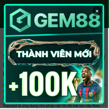
×
Soi kèo chuẩn
Xem bóng đá miễn phí
Trang chủ
|
Tin tức
|
Sopcast: Phần Mềm Xem Bóng Đá Trực
Tuyến Hàng Đầu Hiện Nay
Sopcast: Phần Mềm Xem Bóng
Đá Trực Tuyến Hàng Đầu Hiện
Nay
Sopcast
có những tính năng gì mà được dân mê bóng đá sử
dụng nhiều đến vậy? Để giải đáp thắc mắc này, anh em theo
dõi thông tin trong bài viết sau.
Sopcast là ứng dụng cho phép các tín đồ mê túc cầu theo