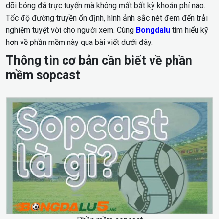
dõi bóng đá trực tuyến mà không mất bất kỳ khoản phí nào.
Tốc độ đường truyền ổn định, hình ảnh sắc nét đem đến trải
nghiệm tuyệt vời cho người xem. Cùng
Bongdalu
tìm hiểu kỹ
hơn về phần mềm này qua bài viết dưới đây.
Thông tin cơ bản cần biết về phần
mềm sopcast