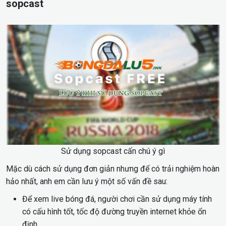
sopcast
Sử dụng sopcast cấn chú ý gì
Mặc dù cách sử dụng đơn giản nhưng để có trải nghiệm hoàn
hảo nhất, anh em cần lưu ý một số vấn đề sau:
Để xem live bóng đá, người chơi cần sử dụng máy tính
có cấu hình tốt, tốc độ đường truyền internet khỏe ổn
định.