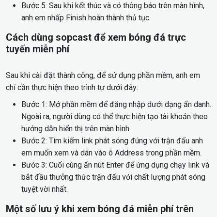
Bước 5: Sau khi kết thúc và có thông báo trên màn hình,
anh em nhấp Finish hoàn thành thủ tục.
Cách dùng sopcast để xem bóng đá trực
tuyến miễn phí
Sau khi cài đặt thành công, để sử dụng phần mềm, anh em
chỉ cần thực hiện theo trình tự dưới đây:
Bước 1: Mở phần mềm để đăng nhập dưới dạng ẩn danh.
Ngoài ra, người dùng có thể thực hiện tạo tài khoản theo
hướng dẫn hiển thị trên màn hình.
Bước 2: Tìm kiếm link phát sóng đúng với trận đấu anh
em muốn xem và dán vào ô Address trong phần mềm.
Bước 3: Cuối cùng ấn nút Enter để ứng dụng chạy link và
bắt đầu thưởng thức trận đấu với chất lượng phát sóng
tuyệt vời nhất.
Một số lưu ý khi xem bóng đá miễn phí trên