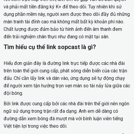
và phải mất tiền đăng ký K+ để theo dõi. Tuy nhiên khi sử
dụng phần mềm này, người xem được theo dõi đầy đủ những
màn tranh tài đỉnh cao mà không mất bất kỳ khoản phí nào.
Chất lượng được đảm bảo từ hình ảnh đến âm thanh đem
đến trải nghiệm chân thực như đang có mặt tại sân.
Tìm hiểu cụ thể link sopcast là gì?
Hiểu đơn giản đây là đường link trực tiếp được các nhà đài
trên toàn thế giới cung cấp, phát sóng diễn biến của các trận
đấu. Chỉ cần lấy link và dán vào, ứng dụng sẽ tự động chạy
để người xem tận hưởng trọn vẹn màn so tài nảy lửa giữa các
đội bóng.
Bởi link được cung cấp bởi các nhà đài trên thế giới nên ngôn
ngữ sử dụng trong trận rất đa dạng. Anh em dễ dàng có
đường dẫn xem bóng đá mượt mà với bình luận viên tiếng
Việt tiện lợi trong việc theo dõi.