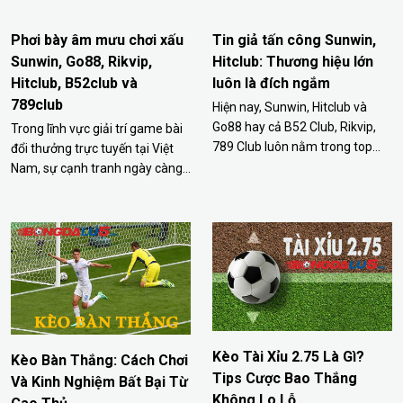
Phơi bày âm mưu chơi xấu
Tin giả tấn công Sunwin,
Sunwin, Go88, Rikvip,
Hitclub: Thương hiệu lớn
Hitclub, B52club và
luôn là đích ngắm
789club
Hiện nay, Sunwin, Hitclub và
Go88 hay cả B52 Club, Rikvip,
Trong lĩnh vực giải trí game bài
789 Club luôn nằm trong top
đổi thưởng trực tuyến tại Việt
đầu nhờ uy tín lâu năm, cộng
Nam, sự cạnh tranh ngày càng
đồng người chơi đông đảo và
khốc liệt. Tuy nhiên, thay vì cạnh
chất lượng dịch vụ vượt trội. Tuy
tranh lành mạnh bằng chất
nhiên, chính vì sức hút mạnh
lượng dịch vụ, một số brand lừa
mẽ này mà các thương hiệu lớn
đảo đã sử dụng chiêu trò chơi
thường xuyên trở thành mục
xấu bẩn thỉu: tung tin giả, bình
tiêu của các…
luận bịa đặt, video…
Kèo Tài Xỉu 2.75 Là Gì?
Kèo Bàn Thắng: Cách Chơi
Tips Cược Bao Thắng
Và Kinh Nghiệm Bất Bại Từ
Không Lo Lỗ