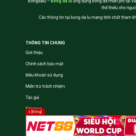
Bongdalu –
Bong da lu
ứng dụng bóng đá miễn phí tại Việ
thể thiếu cho ngư
Các thông tin tại bong da lu mang tính chất tham kh
THÔNG TIN CHUNG
Giới thiệu
Chính sách bảo mật
Điều khoản sử dụng
Miễn trừ trách nhiệm
Tác giả
Sitemap
x [Đóng]
Liên hệ