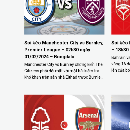
Soi kèo Manchester City vs Burnley,
Soi kèo 
Premier League – 02h30 ngày
– 18h30
01/02/2024 – Bongdalu
Bahrain vs
vòng 16 độ
Manchester City vs Burnley chứng kiến The
lên của b
Citizens phải đối mặt với một bài kiểm tra
cho ngôi 
khó khăn trên sân nhà Eithad trước Burnley.
phân tích 
Cùng bongdalu đi phân tích thông tin lực
kiến, soi 
lượng, đội hình dự kiến, soi kèo nhà cái, dự
đoán tỉ số. Phân tích phong độ và lịch sử đối
đầu Manchester…