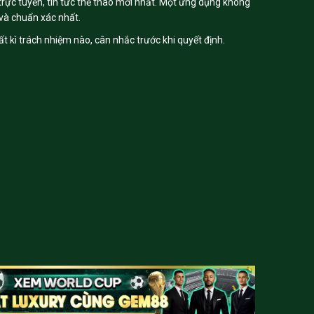
trực tuyến, tin tức thể thao mới nhất. Một ứng dụng không
và chuẩn xác nhất.
t kì trách nhiệm nào, cân nhắc trước khi quyết định.