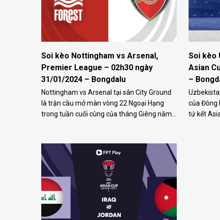
Soi kèo Nottingham vs Arsenal,
Soi kèo 
Premier League – 02h30 ngày
Asian C
31/01/2024 – Bongdalu
– Bongd
Nottingham vs Arsenal tại sân City Ground
Uzbekistan
là trận cầu mở màn vòng 22 Ngoại Hạng
của Đông N
trong tuần cuối cùng của tháng Giêng năm
tứ kết Asi
2024. Cùng bongdalu đi phân tích thông tin
tuyển từ T
lực lượng, đội hình dự kiến, soi kèo nhà cái,
Janoub St
dự đoán tỉ số. Phân tích phong độ và lịch sử
bong da lu
đối đầu…
đội…