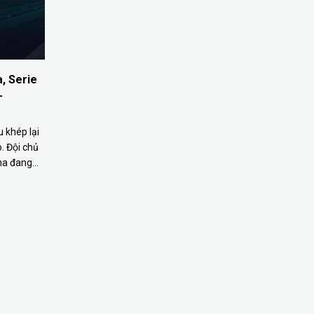
, Serie
–
 khép lại
o. Đội chủ
ma đang
g bongdalu
ội hình dự
….