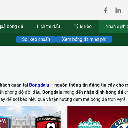
×
quả bóng đá
Lịch thi đấu
Tỷ lệ kèo
Nhận định 
Soi kèo chuẩn
Xem bóng đá miễn phí
hách quan tại
Bongdalu
– nguồn thông tin đáng tin cậy cho m
đến phong độ đối đầu,
Bongdalu
mang đến
nhận định bóng đá
ch
ngay để soi kèo hiệu quả và tận hưởng đam mê bóng đá trọn vẹn!