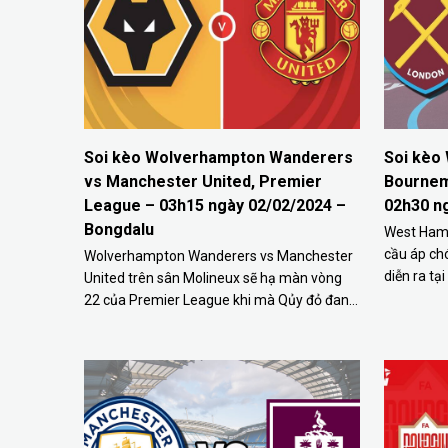
Soi kèo Wolverhampton Wanderers
Soi kèo
vs Manchester United, Premier
Bournem
League – 03h15 ngày 02/02/2024 –
02h30 n
Bongdalu
West Ham 
cầu áp ch
Wolverhampton Wanderers vs Manchester
diễn ra tạ
United trên sân Molineux sẽ hạ màn vòng
tới. Cùng 
22 của Premier League khi mà Qủy đỏ đang
lượng, đội
bất ổn. Cùng bongdalu đi phân tích thông
đoán tỉ số
tin lực lượng, đội hình dự kiến, soi kèo nhà
đối…
cái, dự đoán tỉ số. Phân tích phong độ và lịch
sử đối đầu Wolverhampton Wanderers vs
Manchester…