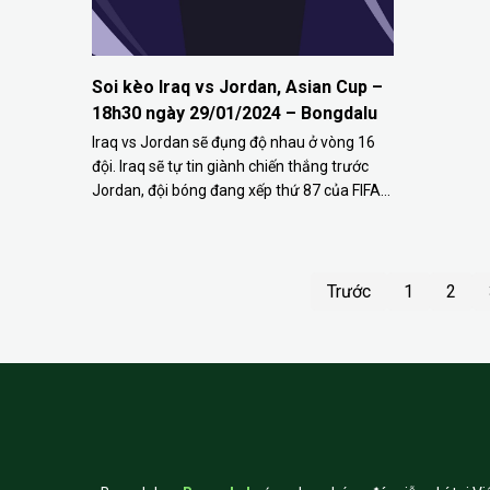
Soi kèo Iraq vs Jordan, Asian Cup –
18h30 ngày 29/01/2024 – Bongdalu
Iraq vs Jordan sẽ đụng độ nhau ở vòng 16
đội. Iraq sẽ tự tin giành chiến thắng trước
Jordan, đội bóng đang xếp thứ 87 của FIFA.
Cùng bongdalu đi phân tích thông tin lực
lượng, đội hình dự kiến, soi kèo nhà cái, dự
đoán tỉ số. Phân tích phong độ và lịch…
Trước
1
2