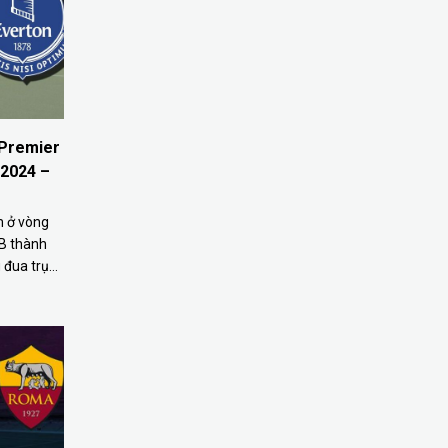
 Premier
/2024 –
m ở vòng
B thành
 đua trụ
thông tin
 nhà cái,
và lịch sử