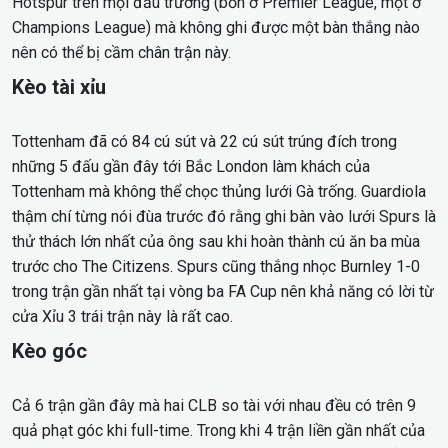
Hotspur trên mọi đấu trường (bốn ở Premier League, một ở
Champions League) mà không ghi được một bàn thắng nào
nên có thể bị cầm chân trận này.
Kèo tài xỉu
Tottenham đã có 84 cú sút và 22 cú sút trúng đích trong
những 5 đấu gần đây tới Bắc London làm khách của
Tottenham mà không thể chọc thủng lưới Gà trống. Guardiola
thậm chí từng nói đùa trước đó rằng ghi bàn vào lưới Spurs là
thử thách lớn nhất của ông sau khi hoàn thành cú ăn ba mùa
trước cho The Citizens. Spurs cũng thắng nhọc Burnley 1-0
trong trận gần nhất tại vòng ba FA Cup nên khả năng có lời từ
cửa Xỉu 3 trái trận này là rất cao.
Kèo góc
Cả 6 trận gần đây mà hai CLB so tài với nhau đều có trên 9
quả phạt góc khi full-time. Trong khi 4 trận liền gần nhất của