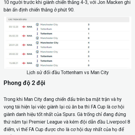
10 người trước khi giành chiến thắng 4-3, với Jon Macken ghi
bàn ấn định chiến thắng ở phút 90.
Lịch sử đối đầu Tottenham vs Man City
Phong độ 2 đội
Trong khi Man City đang chiến đấu trên ba mặt trận và hy
vọng tái hiện lại việc giành lại cú ăn ba thì FA Cup là cơ hội
giành danh hiệu tốt nhất của Spurs.
Gà trống chỉ đang đứng
thứ năm tại Premier League và kém đội dẫn đầu Liverpool 8
điểm, vì thế FA Cup được cho là cơ hội duy nhất của họ để