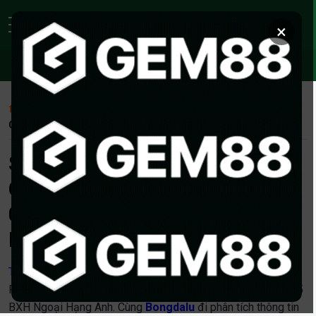
×
Soi kèo chuẩn
Xem bóng đá miễn phí
Trang chủ
|
Nhận định bóng đá
|
Soi kèo Tottenham vs Man
City, Cúp Liên đoàn Anh – 03h00 ngày 27/01/2024 – Bongdalu
Soi kèo Tottenham vs Man
City, Cúp Liên đoàn Anh –
03h00 ngày 27/01/2024 –
Bongdalu
Tottenham vs Man City
sẽ là trận đấu đáng xem nhất vòng 4
FA Cup diễn ra vào thứ bảy tới giữa hai CLB đang trong top 5
BXH Ngoại Hạng Anh. Cùng
Bongdalu
đi phân tích thông tin