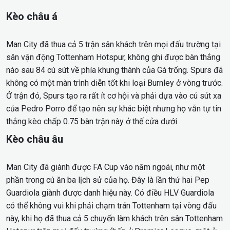
Kèo châu á
Man City đã thua cả 5 trận sân khách trên mọi đấu trường tại
sân vận động Tottenham Hotspur, không ghi được bàn thắng
nào sau 84 cú sút về phía khung thành của Gà trống. Spurs đã
không có một màn trình diễn tốt khi loại Burnley ở vòng trước.
Ở trận đó, Spurs tạo ra rất ít cơ hội và phải dựa vào cú sút xa
của Pedro Porro để tạo nên sự khác biệt nhưng họ vẫn tự tin
thắng kèo chấp 0.75 bàn trận này ở thế cửa dưới.
Kèo châu âu
Man City đã giành được FA Cup vào năm ngoái, như một
phần trong cú ăn ba lịch sử của họ. Đây là lần thứ hai Pep
Guardiola giành được danh hiệu này. Có điều HLV Guardiola
có thể không vui khi phải chạm trán Tottenham tại vòng đấu
này, khi họ đã thua cả 5 chuyến làm khách trên sân Tottenham