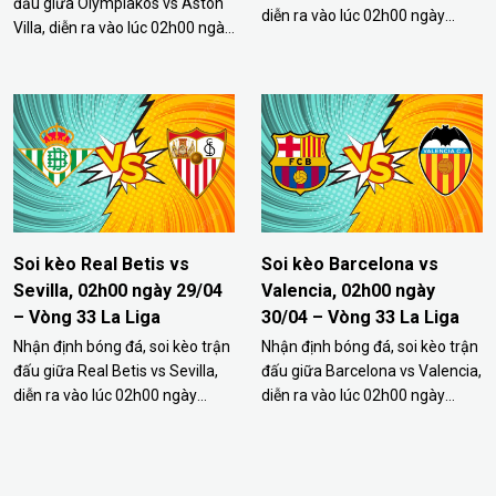
đấu giữa Olympiakos vs Aston
diễn ra vào lúc 02h00 ngày
Villa, diễn ra vào lúc 02h00 ngày
01/05 – Vòng 45
10/05 – Lượt về bán kết Europa
Championship. Dự đoán kết quả
Conference League. Dự đoán
Coventry vs Ipswich chuẩn từ
kết quả Olympiakos vs Aston
chuyên gia Bongdalu. Nhận định
Villa chuẩn từ chuyên gia
trận đấu Coventry vs Ipswich
Bongdalu. Nhận định trận đấu
Thất bại của Leeds ở trận đấu
Olympiakos vs Aston Villa
sớm tại vòng 45 Championship
Olympiakos là đội bóng đến từ…
đã…
Soi kèo Real Betis vs
Soi kèo Barcelona vs
Sevilla, 02h00 ngày 29/04
Valencia, 02h00 ngày
– Vòng 33 La Liga
30/04 – Vòng 33 La Liga
Nhận định bóng đá, soi kèo trận
Nhận định bóng đá, soi kèo trận
đấu giữa Real Betis vs Sevilla,
đấu giữa Barcelona vs Valencia,
diễn ra vào lúc 02h00 ngày
diễn ra vào lúc 02h00 ngày
29/04 – Vòng 33 La Liga. Dự
30/04 – Vòng 33 La Liga. Dự
đoán kết quả Real Betis vs
đoán kết quả Barcelona vs
Sevilla chuẩn từ chuyên gia
Valencia chuẩn từ chuyên gia
Bongdalu. Nhận định trận đấu
Bongdalu. Nhận định trận đấu