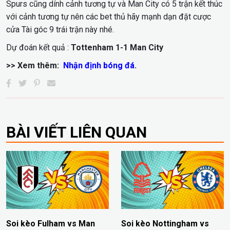
Spurs cũng dính cảnh tương tự và Man City có 5 trận kết thúc
với cảnh tương tự nên các bet thủ hãy mạnh dạn đặt cược
cửa Tài góc 9 trái trận này nhé.
Dự đoán kết quả :
Tottenham 1-1 Man City
>> Xem thêm:
Nhận định bóng đá
.
BÀI VIẾT LIÊN QUAN
Soi kèo Fulham vs Man
Soi kèo Nottingham vs