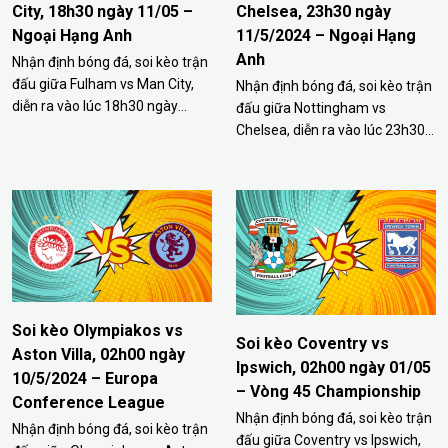
City, 18h30 ngày 11/05 –
Chelsea, 23h30 ngày
Ngoại Hạng Anh
11/5/2024 – Ngoại Hạng
Anh
Nhận định bóng đá, soi kèo trận
đấu giữa Fulham vs Man City,
Nhận định bóng đá, soi kèo trận
diễn ra vào lúc 18h30 ngày
đấu giữa Nottingham vs
11/05 – Ngoại Hạng Anh. Dự
Chelsea, diễn ra vào lúc 23h30
đoán kết quả Fulham vs Man
ngày 11/5/2024 – Ngoại Hạng
City chuẩn từ chuyên gia
Anh. Dự đoán kết quả
Bongdalu. Nhận định trận đấu
Nottingham vs Chelsea chuẩn
Fulham vs Man City Fulham đã
từ chuyên gia Bongdalu. Nhận
không còn bất kỳ mục tiêu nào
định trận đấu Nottingham vs
ở…
Chelsea Với việc đánh bại
Sheffield United, Nottingham đã
giành được 3 điểm trọn…
Soi kèo Olympiakos vs
Soi kèo Coventry vs
Aston Villa, 02h00 ngày
Ipswich, 02h00 ngày 01/05
10/5/2024 – Europa
– Vòng 45 Championship
Conference League
Nhận định bóng đá, soi kèo trận
Nhận định bóng đá, soi kèo trận
đấu giữa Coventry vs Ipswich,