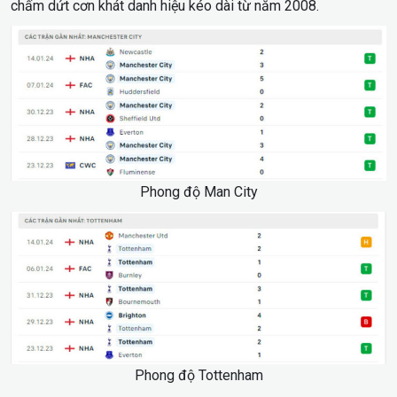
chấm dứt cơn khát danh hiệu kéo dài từ năm 2008.
Phong độ Man City
Phong độ Tottenham