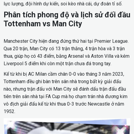
lực lượng, đội hình dự kiến, soi kèo nhà cái, dự đoán tỉ số.
Phân tích phong độ và lịch sử đối đầu
Tottenham vs Man City
Manchester City hiện đang đứng thứ hai tại Premier League.
Qua 20 trận, Man City có 13 trận thắng, 4 trận hòa và 3 trận
thua, giúp họ có 43 điểm, bằng Arsenal và Aston Villa và kém
Liverpool 5 điểm khi còn một trận chưa đá trong tay.
Kể từ khi bị AC Milan cầm chân 0-0 vào tháng 3 năm 2023,
Tottenham đều ghi bàn trên sân nhà trong bất kỳ giải đấu
nào, nhưng trận đấu với Man City sẽ đánh dấu trận đấu đầu
tiên trên sân nhà tại FA Cup mà họ chạm trán nhà đương kim
vô địch giải đấu kể từ khi thua 0-3 trước Newcastle ở năm
1952.