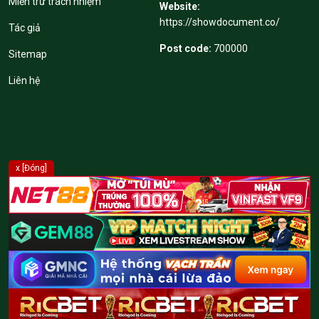
Miễn trừ trách nhiệm
Website:
https://showdocument.co/
Tác giả
Post code:
700000
Sitemap
Liên hệ
x [Đóng]
© Bản quyền 2026 Bongdalu . All rights reserved.