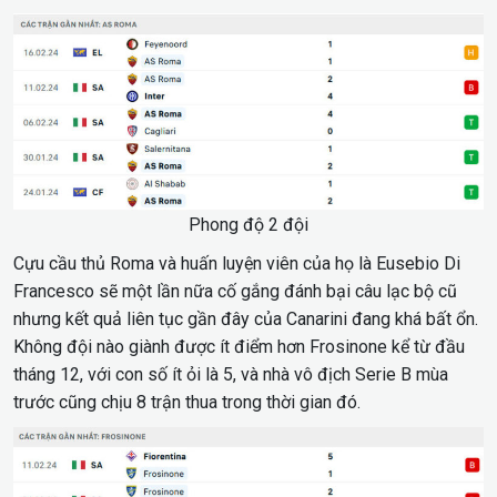
Phong độ 2 đội
Cựu cầu thủ Roma và huấn luyện viên của họ là Eusebio Di
Francesco sẽ một lần nữa cố gắng đánh bại câu lạc bộ cũ
nhưng kết quả liên tục gần đây của Canarini đang khá bất ổn.
Không đội nào giành được ít điểm hơn Frosinone kể từ đầu
tháng 12, với con số ít ỏi là 5, và nhà vô địch Serie B mùa
trước cũng chịu 8 trận thua trong thời gian đó.