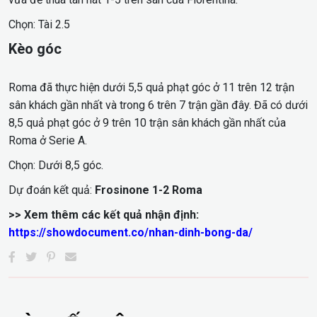
Chọn: Tài 2.5
Kèo góc
Roma đã thực hiện dưới 5,5 quả phạt góc ở 11 trên 12 trận
sân khách gần nhất và trong 6 trên 7 trận gần đây. Đã có dưới
8,5 quả phạt góc ở 9 trên 10 trận sân khách gần nhất của
Roma ở Serie A.
Chọn: Dưới 8,5 góc.
Dự đoán kết quả:
Frosinone 1-2 Roma
>> Xem thêm các kết quả nhận định:
https://showdocument.co/nhan-dinh-bong-da/