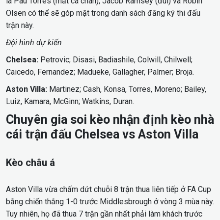
là Pau Torres (mắt cá chân), Jacob Ramsey (đùi) và Robin
Olsen có thể sẽ góp mặt trong danh sách đăng ký thi đấu
trận này.
Đội hình dự kiến
Chelsea:
Petrovic; Disasi, Badiashile, Colwill, Chilwell;
Caicedo, Fernandez; Madueke, Gallagher, Palmer; Broja.
Aston Villa:
Martinez; Cash, Konsa, Torres, Moreno; Bailey,
Luiz, Kamara, McGinn; Watkins, Duran.
Chuyên gia soi kèo nhận định kèo nhà
cái trận đấu Chelsea vs Aston Villa
Kèo châu á
Aston Villa vừa chấm dứt chuỗi 8 trận thua liên tiếp ở FA Cup
bằng chiến thắng 1-0 trước Middlesbrough ở vòng 3 mùa này.
Tuy nhiên, họ đã thua 7 trận gần nhất phải làm khách trước