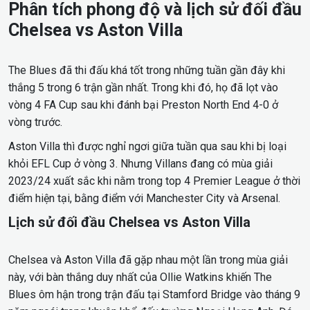
Phân tích phong độ và lịch sử đối đầu
Chelsea vs Aston Villa
The Blues đã thi đấu khá tốt trong những tuần gần đây khi
thắng 5 trong 6 trận gần nhất. Trong khi đó, họ đã lọt vào
vòng 4 FA Cup sau khi đánh bại Preston North End 4-0 ở
vòng trước.
Aston Villa thì được nghỉ ngơi giữa tuần qua sau khi bị loại
khỏi EFL Cup ở vòng 3. Nhưng Villans đang có mùa giải
2023/24 xuất sắc khi nằm trong top 4 Premier League ở thời
điểm hiện tại, bằng điểm với Manchester City và Arsenal.
Lịch sử đối đầu Chelsea vs Aston Villa
Chelsea và Aston Villa đã gặp nhau một lần trong mùa giải
này, với bàn thắng duy nhất của Ollie Watkins khiến The
Blues ôm hận trong trận đấu tại Stamford Bridge vào tháng 9