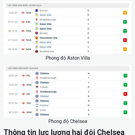
Phong độ Aston Villa
Phong độ Chelsea
Thông tin lực lượng hai đội Chelsea