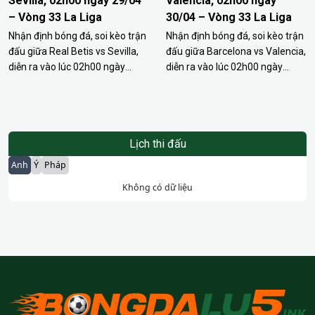
Sevilla, 02h00 ngày 29/04
Valencia, 02h00 ngày
– Vòng 33 La Liga
30/04 – Vòng 33 La Liga
Nhận định bóng đá, soi kèo trận
Nhận định bóng đá, soi kèo trận
đấu giữa Real Betis vs Sevilla,
đấu giữa Barcelona vs Valencia,
diễn ra vào lúc 02h00 ngày
diễn ra vào lúc 02h00 ngày
29/04 – Vòng 33 La Liga. Dự
30/04 – Vòng 33 La Liga. Dự
đoán kết quả Real Betis vs
đoán kết quả Barcelona vs
Sevilla chuẩn từ chuyên gia
Valencia chuẩn từ chuyên gia
Bongdalu. Nhận định trận đấu
Bongdalu. Nhận định trận đấu
Lịch thi đấu
Real Betis vs Sevilla Chiến
Barcelona vs Valencia Cơ hội
thắng 2-1 ngay trên sân của
vô địch La Liga mùa này của
Anh
Ý
Pháp
Valencia ở…
Barca đã tan…
Không có dữ liệu