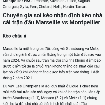
Montpellier HSC:
Lecomte; Savanier; Jullien, Sagnan;
Omergaic, Sylla, Ferri, Chotard, Hefti, Nordin, Tamari.
Chuyên gia soi kèo nhận định kèo nhà
cái trận đấu Marseille vs Montpellier
Kèo châu á
Marseille là một trong ba đội, cùng với Strasbourg và Metz,
vẫn chưa giành được chiến thắng trong một trận đấu nào vào
năm 2024. Và chuỗi sáu trận mà đội chủ nhà không đảm bảo
được điểm tối đa là chuỗi trận không thắng dài nhất của câu
lạc bộ kể từ khi không thắng được bảy trận vào tháng 1 đến
tháng 2 năm 2021.
Dù vậy, Les Olympiens là đội duy nhất ở Ligue 1 chưa nếm
mùi thất bại trên sân nhà, ngay cả khi có ba trận hòa liên tiếp
trước Strasbourg (1-1), Monaco (2-2) và Metz (1-1) chứng
kiến ​​​​họ là đội chủ nhà có thành tích tốt nhất giải đấu.