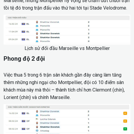
Marseille, nhưng Montpellier hy vọng sẽ chấm dứt chuỗi trận
tồi tệ đó trong trận đấu vào thứ hai tới tại Stade Velodrome.
Lịch sử đối đầu Marseille vs Montpellier
Phong độ 2 đội
Việc thua 5 trong 6 trận sân khách gần đây càng làm tăng
thêm những nghi ngại cho Montpellier, đội có 10 điểm sân
khách mùa này mà thôi – thành tích chỉ hơn Clermont (chín),
Lorient (chín) và chính Marseille.