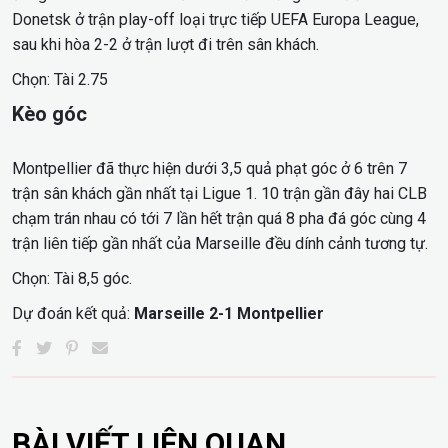
Donetsk ở trận play-off loại trực tiếp UEFA Europa League,
sau khi hòa 2-2 ở trận lượt đi trên sân khách.
Chọn: Tài 2.75
Kèo góc
Montpellier đã thực hiện dưới 3,5 quả phạt góc ở 6 trên 7
trận sân khách gần nhất tại Ligue 1. 10 trận gần đây hai CLB
chạm trán nhau có tới 7 lần hết trận quá 8 pha đá góc cùng 4
trận liên tiếp gần nhất của Marseille đều dính cảnh tương tự.
Chọn: Tài 8,5 góc.
Dự đoán kết quả:
Marseille 2-1 Montpellier
BÀI VIẾT LIÊN QUAN