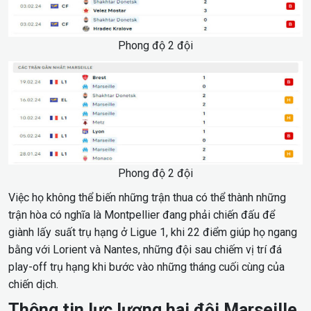
Phong độ 2 đội
Phong độ 2 đội
Việc họ không thể biến những trận thua có thể thành những
trận hòa có nghĩa là Montpellier đang phải chiến đấu để
giành lấy suất trụ hạng ở Ligue 1, khi 22 điểm giúp họ ngang
bằng với Lorient và Nantes, những đội sau chiếm vị trí đá
play-off trụ hạng khi bước vào những tháng cuối cùng của
chiến dịch.
Thông tin lực lượng hai đội Marseille