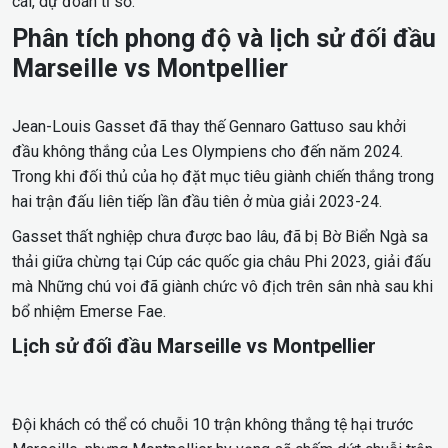
cái, dự đoán tỉ số.
Phân tích phong độ và lịch sử đối đầu
Marseille vs Montpellier
Jean-Louis Gasset đã thay thế Gennaro Gattuso sau khởi
đầu không thắng của Les Olympiens cho đến năm 2024.
Trong khi đối thủ của họ đặt mục tiêu giành chiến thắng trong
hai trận đấu liên tiếp lần đầu tiên ở mùa giải 2023-24.
Gasset thất nghiệp chưa được bao lâu, đã bị Bờ Biển Ngà sa
thải giữa chừng tại Cúp các quốc gia châu Phi 2023, giải đấu
mà Những chú voi đã giành chức vô địch trên sân nhà sau khi
bổ nhiệm Emerse Fae.
Lịch sử đối đầu Marseille vs Montpellier
Đội khách có thể có chuỗi 10 trận không thắng tệ hại trước