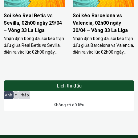
đã…
Soi kèo Real Betis vs
Soi kèo Barcelona vs
Sevilla, 02h00 ngày 29/04
Valencia, 02h00 ngày
– Vòng 33 La Liga
30/04 – Vòng 33 La Liga
Nhận định bóng đá, soi kèo trận
Nhận định bóng đá, soi kèo trận
đấu giữa Real Betis vs Sevilla,
đấu giữa Barcelona vs Valencia,
diễn ra vào lúc 02h00 ngày
diễn ra vào lúc 02h00 ngày
29/04 – Vòng 33 La Liga. Dự
30/04 – Vòng 33 La Liga. Dự
đoán kết quả Real Betis vs
đoán kết quả Barcelona vs
Sevilla chuẩn từ chuyên gia
Valencia chuẩn từ chuyên gia
Bongdalu. Nhận định trận đấu
Bongdalu. Nhận định trận đấu
Lịch thi đấu
Real Betis vs Sevilla Chiến
Barcelona vs Valencia Cơ hội
thắng 2-1 ngay trên sân của
vô địch La Liga mùa này của
Anh
Ý
Pháp
Valencia ở…
Barca đã tan…
Không có dữ liệu