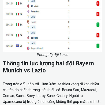
Phong độ đội Lazio
Thông tin lực lượng hai đội Bayern
Munich vs Lazio
Trong trận đấu sắp tới, Hùm Xám sẽ thiếu vắng đi khá nhiều
cái tên do chấn thương, tiêu biểu có: Bouna Sarr, Mazraoui,
Coman, Sacha Boey, Leroy Sane, Gnabry. Ngoài ra,
Upamecano bị treo giò nên cũng không thể góp mặt tranh tài.