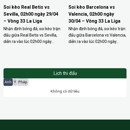
Soi kèo Real Betis vs
Soi kèo Barcelona vs
Sevilla, 02h00 ngày 29/04
Valencia, 02h00 ngày
– Vòng 33 La Liga
30/04 – Vòng 33 La Liga
Nhận định bóng đá, soi kèo trận
Nhận định bóng đá, soi kèo trận
đấu giữa Real Betis vs Sevilla,
đấu giữa Barcelona vs Valencia,
diễn ra vào lúc 02h00 ngày
diễn ra vào lúc 02h00 ngày
29/04 – Vòng 33 La Liga. Dự
30/04 – Vòng 33 La Liga. Dự
đoán kết quả Real Betis vs
đoán kết quả Barcelona vs
Sevilla chuẩn từ chuyên gia
Valencia chuẩn từ chuyên gia
Bongdalu. Nhận định trận đấu
Bongdalu. Nhận định trận đấu
Lịch thi đấu
Real Betis vs Sevilla Chiến
Barcelona vs Valencia Cơ hội
thắng 2-1 ngay trên sân của
vô địch La Liga mùa này của
Anh
Ý
Pháp
Valencia ở…
Barca đã tan…
Không có dữ liệu