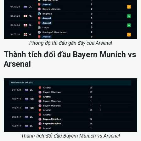
Phong độ thi đấu gần đây của Arsenal
Thành tích đối đầu Bayern Munich vs
Arsenal
Thành tích đối đầu Bayern Munich vs Arsenal