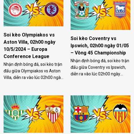
Fulham vs Man City Fulham đã
từ chuyên gia Bongdalu. Nhận
không còn bất kỳ mục tiêu nào
định trận đấu Nottingham vs
ở…
Chelsea Với việc đánh bại
Sheffield United, Nottingham đã
giành được 3 điểm trọn…
Soi kèo Olympiakos vs
Soi kèo Coventry vs
Aston Villa, 02h00 ngày
Ipswich, 02h00 ngày 01/05
10/5/2024 – Europa
– Vòng 45 Championship
Conference League
Nhận định bóng đá, soi kèo trận
Nhận định bóng đá, soi kèo trận
đấu giữa Coventry vs Ipswich,
đấu giữa Olympiakos vs Aston
diễn ra vào lúc 02h00 ngày
Villa, diễn ra vào lúc 02h00 ngày
01/05 – Vòng 45
10/05 – Lượt về bán kết Europa
Championship. Dự đoán kết quả
Conference League. Dự đoán
Coventry vs Ipswich chuẩn từ
kết quả Olympiakos vs Aston
chuyên gia Bongdalu. Nhận định
Villa chuẩn từ chuyên gia
trận đấu Coventry vs Ipswich
Bongdalu. Nhận định trận đấu
Thất bại của Leeds ở trận đấu
Olympiakos vs Aston Villa
sớm tại vòng 45 Championship
Olympiakos là đội bóng đến từ…
đã…