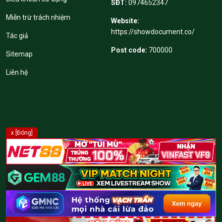
SĐT:
0974652347
Miễn trừ trách nhiệm
Website:
https://showdocument.co/
Tác giả
Post code:
700000
Sitemap
Liên hệ
x [Đóng]