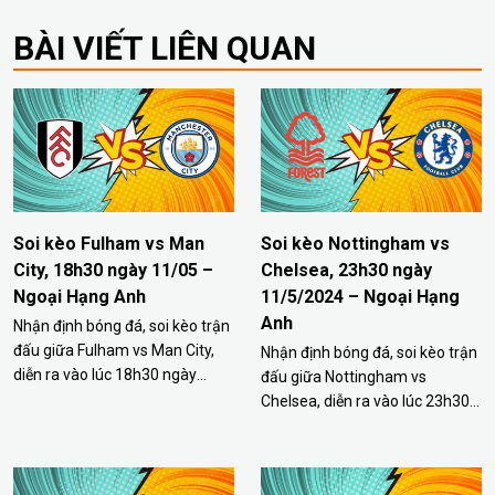
BÀI VIẾT LIÊN QUAN
Soi kèo Fulham vs Man
Soi kèo Nottingham vs
City, 18h30 ngày 11/05 –
Chelsea, 23h30 ngày
Ngoại Hạng Anh
11/5/2024 – Ngoại Hạng
Anh
Nhận định bóng đá, soi kèo trận
đấu giữa Fulham vs Man City,
Nhận định bóng đá, soi kèo trận
diễn ra vào lúc 18h30 ngày
đấu giữa Nottingham vs
11/05 – Ngoại Hạng Anh. Dự
Chelsea, diễn ra vào lúc 23h30
đoán kết quả Fulham vs Man
ngày 11/5/2024 – Ngoại Hạng
City chuẩn từ chuyên gia
Anh. Dự đoán kết quả
Bongdalu. Nhận định trận đấu
Nottingham vs Chelsea chuẩn