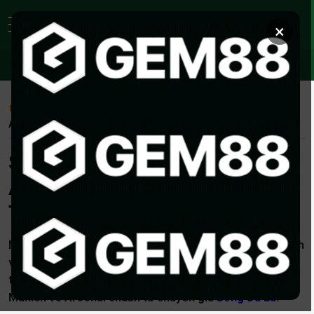
×
Soi kèo chuẩn
Xem bóng đá miễn phí
Trang chủ
|
Nhận định bóng đá
|
Soi kèo Bayern Munich vs
Arsenal, 02h00 ngày 18/04 – Tứ kết Champions League
Soi kèo Bayern Munich vs
Arsenal, 02h00 ngày 18/04 –
Tứ kết Champions League
Nhận định bóng đá, soi kèo trận đấu giữa Bayern Munich
vs Arsenal, diễn ra vào lúc 02h00 ngày 18/04 – Lượt về
tứ kết Champions League. Dự đoán kết quả Bayern
Munich vs Arsenal chuẩn từ chuyên gia
Bóng Đá Lu
.