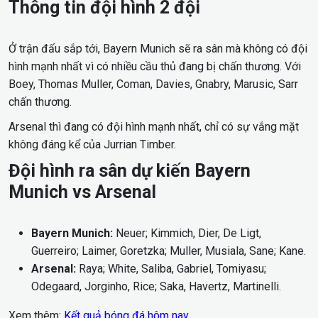
Thông tin đội hình 2 đội
Ở trận đấu sắp tới, Bayern Munich sẽ ra sân mà không có đội
hình mạnh nhất vì có nhiều cầu thủ đang bị chấn thương. Với
Boey, Thomas Muller, Coman, Davies, Gnabry, Marusic, Sarr
chấn thương.
Arsenal thì đang có đội hình mạnh nhất, chỉ có sự vắng mặt
không đáng kể của Jurrian Timber.
Đội hình ra sân dự kiến Bayern
Munich vs Arsenal
Bayern Munich:
Neuer; Kimmich, Dier, De Ligt,
Guerreiro; Laimer, Goretzka; Muller, Musiala, Sane; Kane.
Arsenal:
Raya; White, Saliba, Gabriel, Tomiyasu;
Odegaard, Jorginho, Rice; Saka, Havertz, Martinelli.
Xem thêm:
Kết quả bóng đá hôm nay