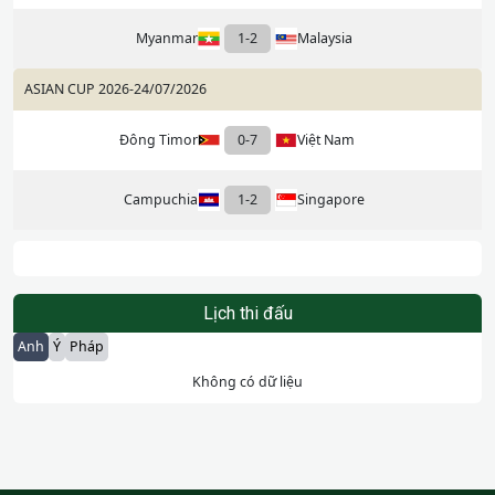
Myanmar
1
-
2
Malaysia
ASIAN CUP 2026
-
24/07/2026
Đông Timor
0
-
7
Việt Nam
Campuchia
1
-
2
Singapore
Lịch thi đấu
Anh
Ý
Pháp
Không có dữ liệu