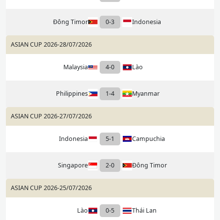
Đông Timor
0
-
3
Indonesia
ASIAN CUP 2026
-
28/07/2026
Malaysia
4
-
0
Lào
Philippines
1
-
4
Myanmar
ASIAN CUP 2026
-
27/07/2026
Indonesia
5
-
1
Campuchia
Singapore
2
-
0
Đông Timor
ASIAN CUP 2026
-
25/07/2026
Lào
0
-
5
Thái Lan